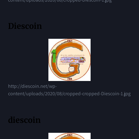
Diescoin
http://diescoin.net/wp-
content/uploads/2020/08/cropped-cropped-Diescoin-1.jpg
diescoin