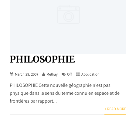
PHILOSOPHIE
March 29, 2007
Metkay
Off
Application
PHILOSOPHIE Cette nouvelle géographie n’est pas
physique dans le sens du terme connu en espace et de
frontières par rapport...
+ READ MORE