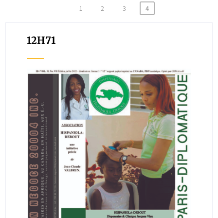
1
2
3
4
P
o
12H71
s
t
s
n
a
v
i
g
a
t
i