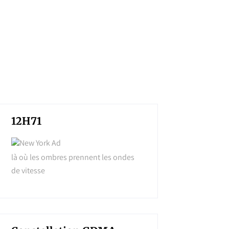
12H71
là où les ombres prennent les ondes
de vitesse