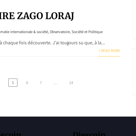
IRE ZAGO LORAJ
matie internationale & société
,
Observatoire
,
Société et Politique
 à chaque fois découverte. J’ai toujours su que, à la...
+ READ MORE
5
6
7
…
14
escoin
Diescoin