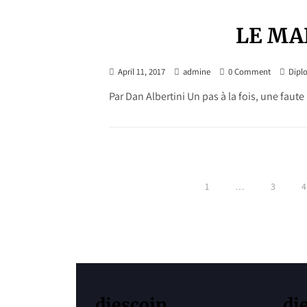
LE MA
April 11, 2017
admine
0 Comment
Diplo
Par Dan Albertini Un pas à la fois, une faute
1
…
3
4
P
o
s
t
diescoin
di