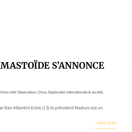
 MASTOÏDE S’ANNONCE
chives Haïti Observateur
,
China
,
Diplomatie internationale & société
,
an Albertini Entre () Si le président Maduro est un
+ READ MORE