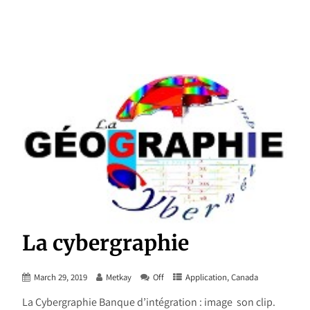
La cybergraphie
March 29, 2019
Metkay
Off
Application
,
Canada
La Cybergraphie Banque d’intégration : image son clip.