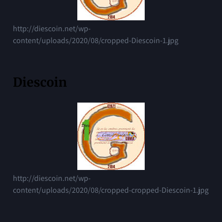
http://diescoin.net/wp-
content/uploads/2020/08/cropped-Diescoin-1.jpg
Diescoin
http://diescoin.net/wp-
content/uploads/2020/08/cropped-cropped-Diescoin-1.jpg