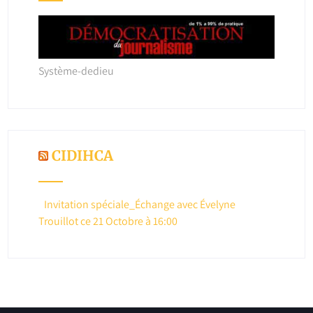
Système-dedieu
CIDIHCA
Invitation spéciale_Échange avec Évelyne
Trouillot ce 21 Octobre à 16:00