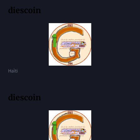
diescoin
Haìti
diescoin