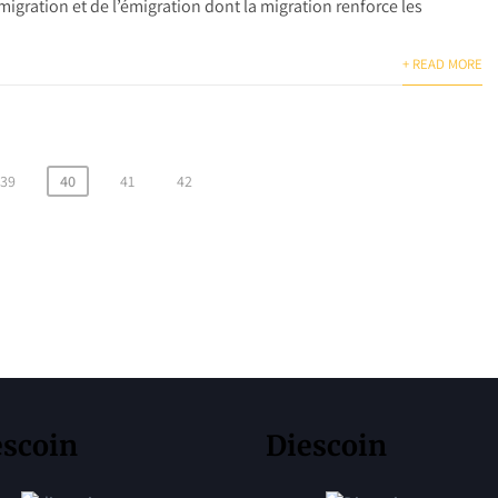
escoin
Diescoin
//diescoin.net/wp-
http://diescoin.net/wp-
ent/uploads/2020/08/cropped-
content/uploads/2020/08/cro
oin-1.jpg
cropped-Diescoin-1.jpg
iescoin