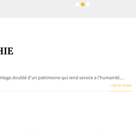
héritage doublé d’un patrimoine qui rend service a l’humanité....
+ READ MORE
gration et de l’émigration dont la migration renforce les
+ READ MORE
39
40
41
42