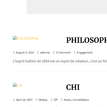
L’esprit haïtien de 1804 est un esprit de création, c’est un 
CHI
April 29, 2007
Metkay
Off
Astres
,
Constellation
Les nouvelles Communautés Internationales issues de l’immi
échanges culturels et les sociétés...
1
…
38
P
o