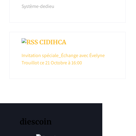
diescoin
http://diescoin.net/wp-
pped-
content/uploads/2020/08/cropped-
cropped-Diescoin-1.jpg