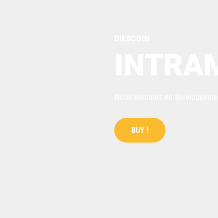
Todos los Haitianos junos
LIRE
HIE