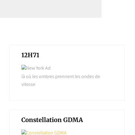
là où les ombres prennent les ondes de
vitesse
Constellation GDMA
Système-dedieu
CIDIHCA
Invitation spéciale_Échange avec Évelyne
Trouillot ce 21 Octobre à 16:00